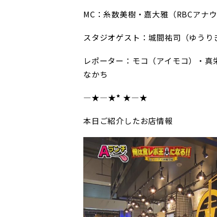
MC：糸数美樹・嘉大雅（RBCアナ
スタジオゲスト：城間祐司（ゆうりき
レポーター：モコ（アイモコ）・真
なかち
―★
――――
★*
★
――――★
本日ご紹介したお店情報