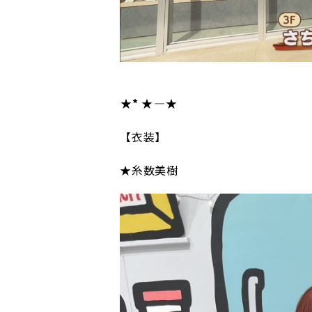
★*
★
――――★
【衣装】
★糸数美樹