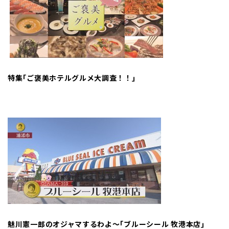
特集｢ご褒美ホテルグルメ大調査！！｣
魅川憲一郎のオジャマするわよ～｢ブルーシール 牧港本店｣