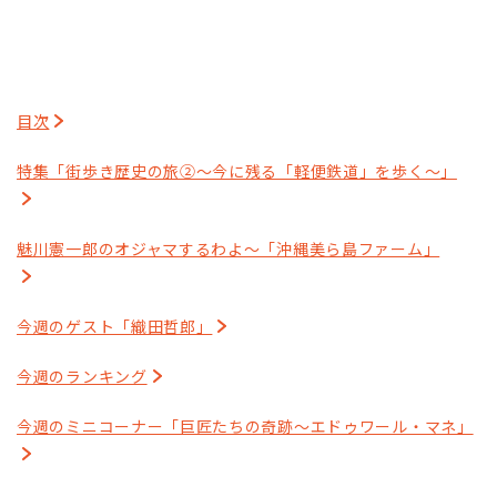
目次
特集「街歩き歴史の旅②～今に残る「軽便鉄道」を歩く～」
魅川憲一郎のオジャマするわよ～「沖縄美ら島ファーム」
今週のゲスト「織田哲郎」
今週のランキング
今週のミニコーナー「巨匠たちの奇跡～エドゥワール・マネ」