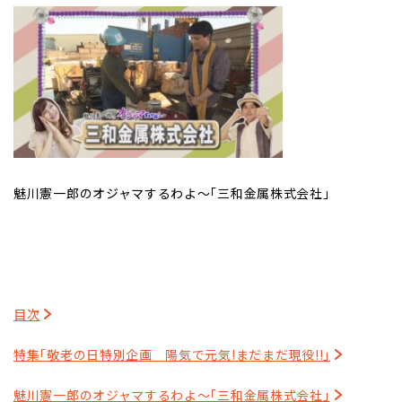
魅川憲一郎のオジャマするわよ～｢三和金属株式会社｣
目次
特集｢敬老の日特別企画 陽気で元気!まだまだ現役!!｣
魅川憲一郎のオジャマするわよ～｢三和金属株式会社｣