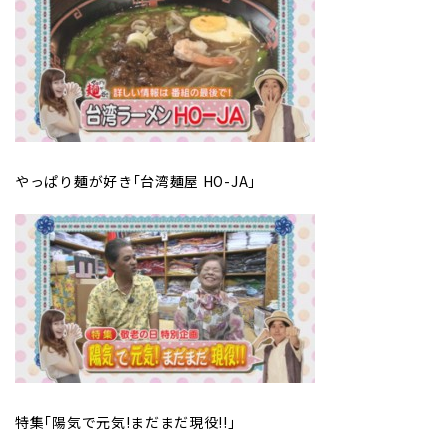
やっぱり麺が好き｢台湾麺屋 HO-JA｣
特集｢陽気で元気!まだまだ現役!!｣