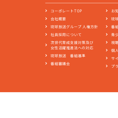
コーポレートTOP
お
会社概要
琉
琉球放送グループ 人権方針
番
社員採用について
青
次世代育成支援対策及び
視
女性活躍推進法への対応
個
琉球放送 番組基準
サ
番組審議会
プ