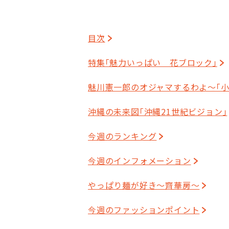
目次
特集｢魅力いっぱい 花ブロック｣
魅川憲一郎のオジャマするわよ～｢小
沖縄の未来図｢沖縄21世紀ビジョン｣
今週のランキング
今週のインフォメーション
やっぱり麺が好き～齊華房～
今週のファッションポイント