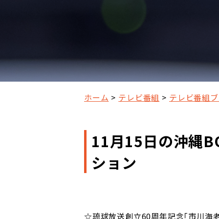
ホーム
テレビ番組
テレビ番組ブ
11月15日の沖縄B
ション
☆琉球放送創立60周年記念｢市川海