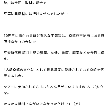
魅川は今回、取材の都合で
平等院鳳凰堂には行けませんでしたが
…
10
円玉に描かれるほど有名な平等院は、京都府宇治市にある藤
原氏ゆかりの寺院で
平安時代後期11世紀の建築、仏像、絵画、庭園などを今日に伝
え、
｢古都京都の文化財｣として世界遺産に登録されている京都を代
表するお寺。
ツアーに参加される方はもちろん見学にいけますので、ご安心
を。
たまたま魅川さんがいけなかっただけです（笑）