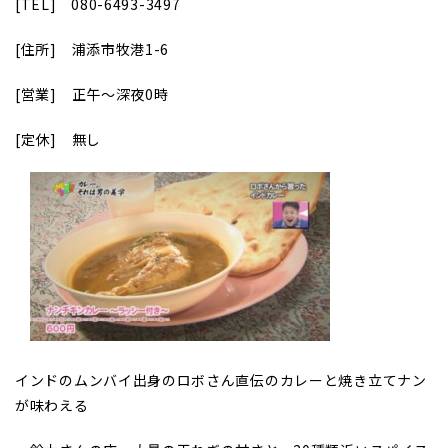
[TEL]
080-6493-3497
[
住所] 浦添市牧港1-6
[
営業] 正午～深夜0時
[
定休] 無し
インドのムンバイ出身のロボさん直伝のカレーと焼き立てナン
が味わえる