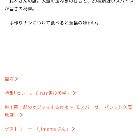
鈴木さんの店。大量の玉ねぎの甘さと、20種類近いスパイス
が旨さの秘訣。
手作りナンにつけて食べると至福の味わい。
目次
特集｢カレー。それは男の美学」
魅川憲一郎のオジャマするわよ～｢モスバーガー パレット久茂
地店」
ゲストコーナー｢jimamaさん」