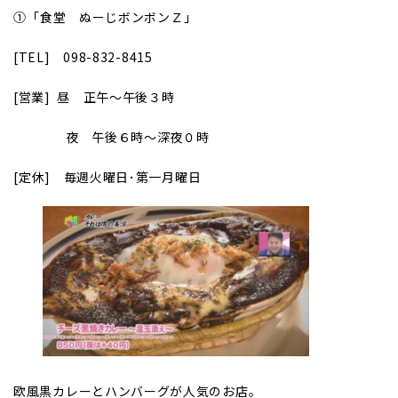
①
｢食堂 ぬーじボンボンＺ｣
[TEL]
098-832-8415
[
営業] 昼 正午～午後３時
夜 午後６時～深夜０時
[
定休] 毎週火曜日･第一月曜日
欧風黒カレーとハンバーグが人気のお店。