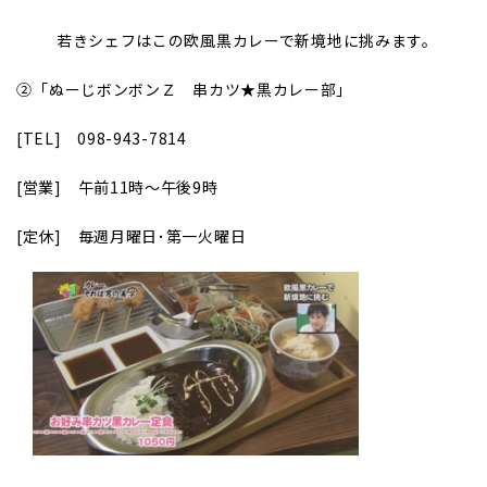
若きシェフはこの欧風黒カレーで新境地に挑みます。
②
｢ぬーじボンボンＺ 串カツ★黒カレー部｣
[TEL]
098-943-7814
[
営業] 午前11時～午後9時
[
定休] 毎週月曜日･第一火曜日