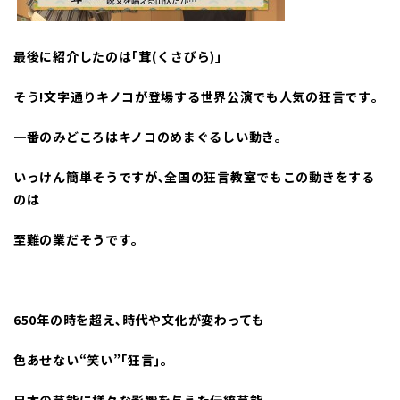
最後に紹介したのは
｢
茸
(
くさびら
)
｣
そう
!
文字通りキノコが登場する世界公演でも人気の狂言です｡
一番のみどころはキノコのめまぐるしい動き｡
いっけん簡単そうですが､全国の狂言教室でもこの動きをする
のは
至難の業だそうです｡
650
年の時を超え､時代や文化が変わっても
色あせない
“
笑い
”
｢狂言｣｡
日本の芸能に様々な影響を与えた伝統芸能