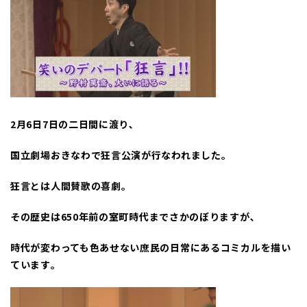
2
月
6
日
7
日の二日間に渡り､
国立劇場おきなわで狂言公演が行なわれました｡
狂言とは人間賛歌の喜劇｡
その歴史は
650
年前の室町時代までさかのぼりますが､
時代が変わっても色あせない庶民の日常にあるコミカルを描い
ています｡