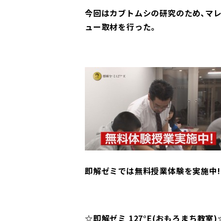
今回はカブトムシの研究のため､マ
ュー取材を行った｡
即解ゼミでは無料授業体験を実施中!
☆即解ゼミ 127°E(おもろまち教室)