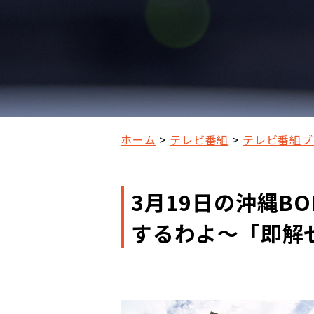
ホーム
テレビ番組
テレビ番組ブ
3月19日の沖縄BO
するわよ～「即解ゼ