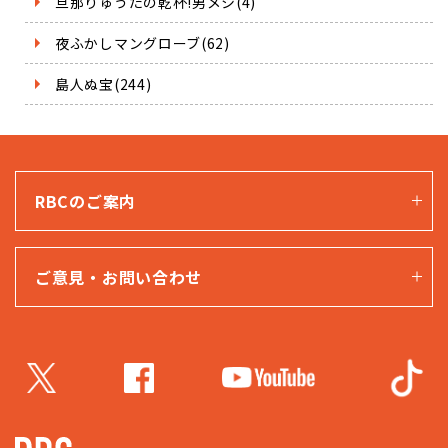
旦那りゅうたの乾杯!男メシ(4)
夜ふかしマングローブ(62)
島人ぬ宝(244)
RBCのご案内
ご意見・お問い合わせ