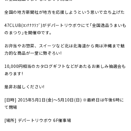
全国の地方新聞社が地方を応援しようという思いで立ち上げた
47CLUB(ﾖﾝﾅﾅｸﾗﾌﾞ)がデパートリウボウにて｢全国逸品うまいも
のまつり｣を開催中です。
お弁当やお惣菜、スイーツなど北は北海道から南は沖縄まで魅
力的な商品が一堂に勢ぞろい!
10,000
円相当のカタログギフトなどがあたるお楽しみ抽選会も
あります!
是非お越しください!
[
日時] 2015年5月1日(金)～5月10日(日) ※最終日は午後6時に
て閉場
[
場所] デパートリウボウ 6F催事場