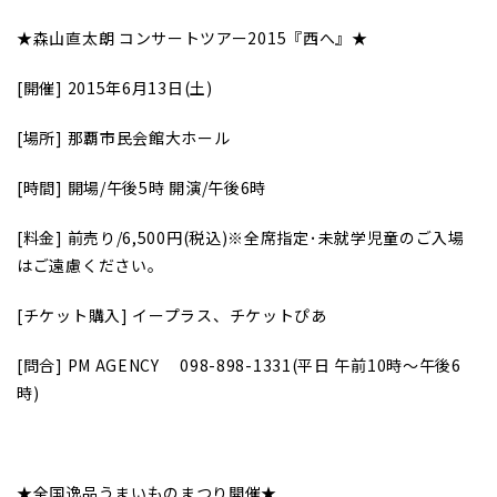
★森山直太朗 コンサートツアー2015『西へ』★
[
開催] 2015年6月13日(土)
[
場所] 那覇市民会館大ホール
[
時間] 開場/午後5時 開演/午後6時
[
料金] 前売り/6,500円(税込)※全席指定･未就学児童のご入場
はご遠慮ください。
[
チケット購入] イープラス、チケットぴあ
[
問合] PM AGENCY
098-898-1331(
平日 午前10時～午後6
時)
★全国逸品うまいものまつり開催★