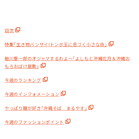
目次
特集｢生き物バンザイ!トンボ玉に息づく小さな命｣
魅川憲一郎のオジャマするわよ～｢よしもと沖縄花月＆沖縄お
もろおばけ屋敷｣
今週のランキング
今週のインフォメーション
やっぱり麺が好き｢沖縄そば まるやす｣
今週のファッションポイント