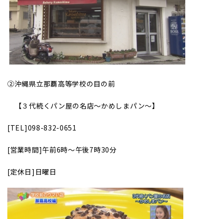
②
沖縄県立那覇高等学校の目の前
【３代続くパン屋の名店～かめしまパン～】
[TEL]098-832-0651
[
営業時間]午前6時～午後7時30分
[
定休日]日曜日