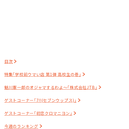
目次
特集｢学校前ウマい店 第1弾 高校生の巻｣
魅川憲一郎のオジャマするわよ～｢株式会社JTB｣
ゲストコーナー｢7!!(セブンウップス)｣
ゲストコーナー｢初恋クロマニヨン｣
今週のランキング