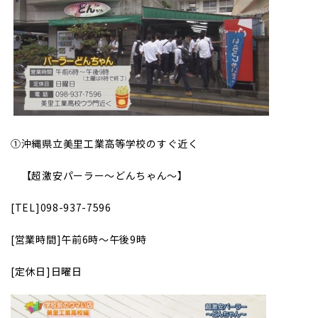
①
沖縄県立美里工業高等学校のすぐ近く
【超激安パーラー～どんちゃん～】
[TEL]098-937-7596
[
営業時間]午前6時～午後9時
[
定休日]日曜日