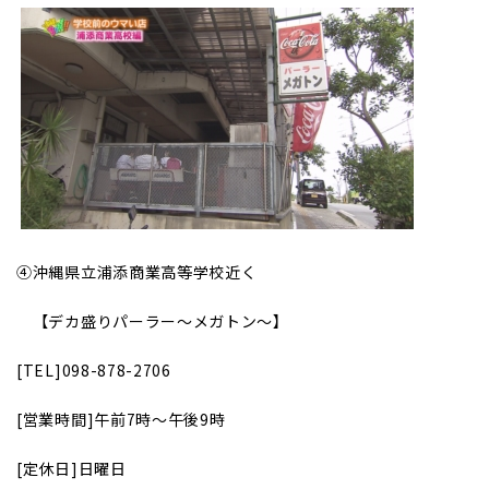
④
沖縄県立浦添商業高等学校近く
【デカ盛りパーラー～メガトン～】
[TEL]098-878-2706
[
営業時間]午前7時～午後9時
[
定休日]日曜日