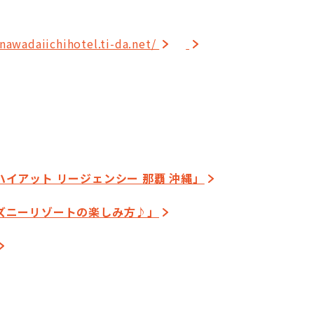
inawadaiichihotel.ti-da.net/
イアット リージェンシー 那覇 沖縄」
ズニーリゾートの楽しみ方♪」