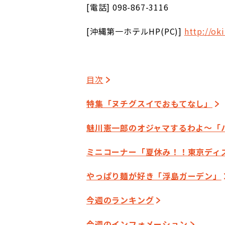
[電話] 098-867-3116
[
沖縄第一ホテルHP(PC)]
http://ok
目次
特集「ヌチグスイでおもてなし」
魅川憲一郎のオジャマするわよ～「ハ
ミニコーナー「夏休み！！東京ディ
やっぱり麺が好き「浮島ガーデン」
今週のランキング
今週のインフォメーション