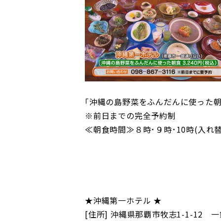
｢沖縄の島野菜をふんだんに使った朝食｣
※前日までの完全予約制
≪
朝食時間
≫
８時･９時･10時(入れ
★沖縄第一ホテル ★
[住所] 沖縄県那覇市牧志1-1-12 