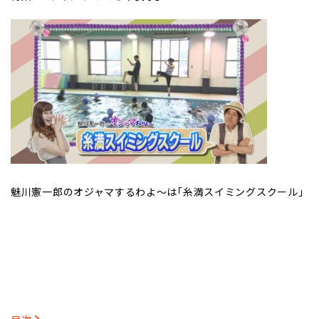
魅川憲一郎のオジャマするわよ～は｢糸満スイミングスクール｣