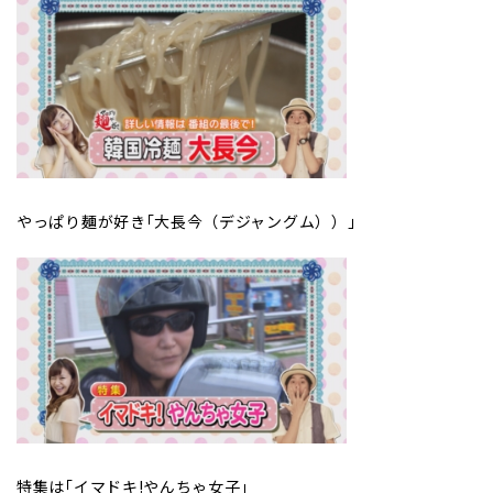
やっぱり麺が好き｢大長今（デジャングム））｣
特集は｢イマドキ!やんちゃ女子｣