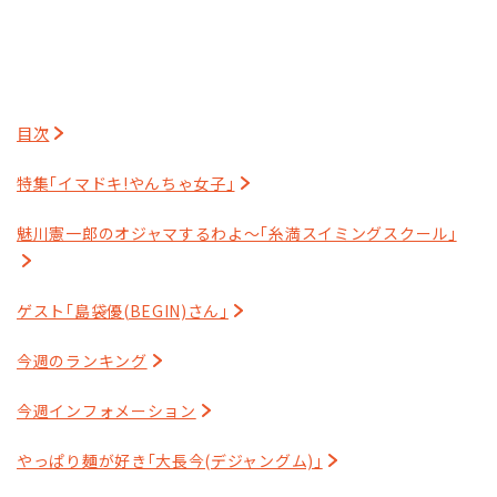
目次
特集｢イマドキ!やんちゃ女子｣
魅川憲一郎のオジャマするわよ～｢糸満スイミングスクール｣
ゲスト｢島袋優(BEGIN)さん｣
今週のランキング
今週インフォメーション
やっぱり麺が好き｢大長今(デジャングム)｣