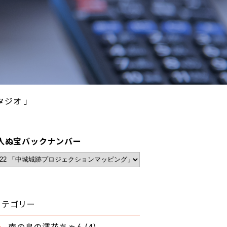
タジオ 」
人ぬ宝バックナンバー
カテゴリー
南の島の澪花ちゃん(4)