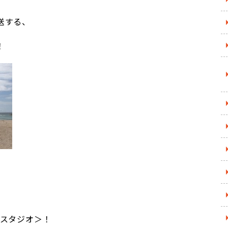
送する、
！
トスタジオ＞！