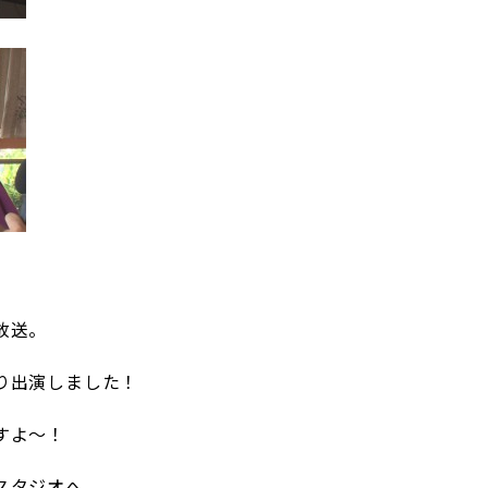
放送。
り出演しました！
すよ～！
スタジオへ、