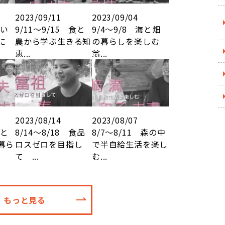
2023/09/11
2023/09/04
思い
9/11～9/15 食と
9/4～9/8 海と畑
形に
農から学ぶ生きる知
の暮らしを楽しむ
恵...
翁...
2023/08/14
2023/08/07
海と
8/14～8/18 食品
8/7～8/11 森の中
暮ら
ロスゼロを目指し
で半自給生活を楽し
て ...
む...
もっと見る