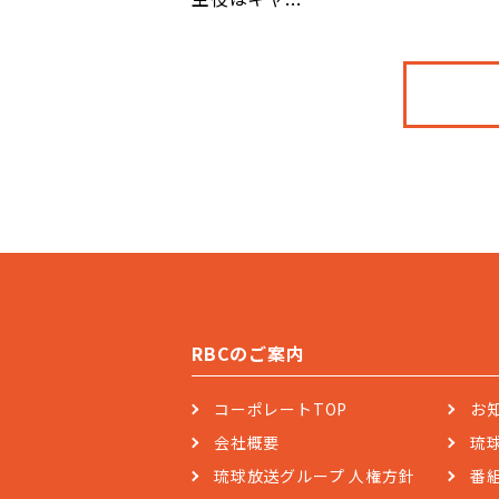
RBCのご案内
コーポレートTOP
お
会社概要
琉
琉球放送グループ 人権方針
番