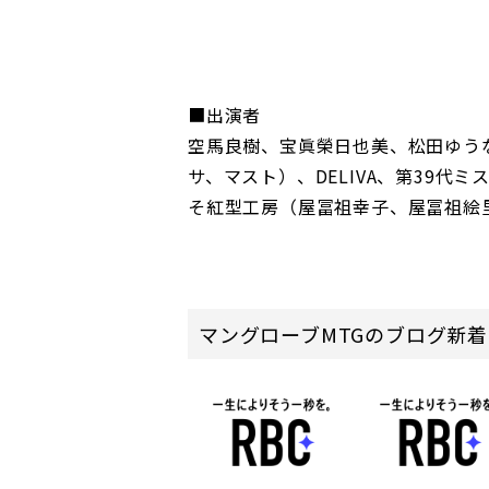
■出演者
空馬良樹、宝眞榮日也美、松田ゆう
サ、マスト）、DELIVA、第39
そ紅型工房（屋冨祖幸子、屋冨祖絵
マングローブMTGのブログ新着