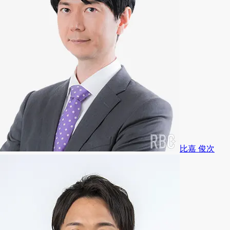
比嘉 俊次