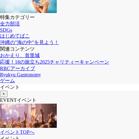
特集カテゴリー
全力部活
SDGs
はじめてばこ
沖縄の”海の中”を見よう！
関連コンテンツ
おかえり、首里城
応援！18の旅立ち2025チャリティーキャンペーン
RBCアーカイブ
Ryukyu Gastronomy
ゲーム
イベント
×
EVENT
イベント
イベントTOPへ
イベント