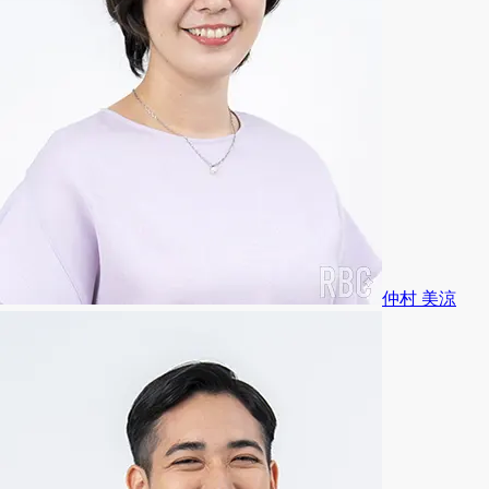
仲村 美涼