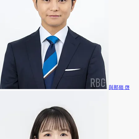
與那嶺 啓