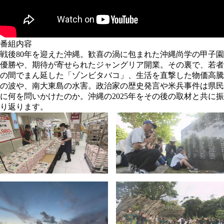
番組内容
戦後80年を迎えた沖縄。歓喜の渦に包まれた沖縄尚学の甲子園
優勝や、期待が寄せられたジャングリア開業。その裏で、若者
の間でまん延した「ゾンビタバコ」、生活を直撃した物価高騰
の波や、南大東島の水害。政治家の歴史発言や米兵事件は県民
に何を問いかけたのか。沖縄の2025年をその後の取材と共に振
り返ります。