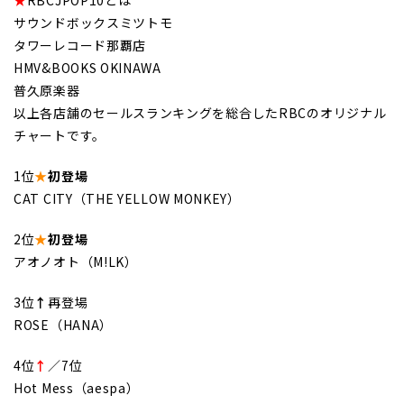
サウンドボックスミツトモ
タワーレコード那覇店
HMV&BOOKS OKINAWA
普久原楽器
以上各店舗のセールスランキングを総合したRBCのオリジナル
チャートです。
1位
★
初登場
CAT CITY（THE YELLOW MONKEY）
2位
★
初登場
アオノオト（M!LK）
3位
↑
再登場
ROSE（HANA）
4位
↑
／7位
Hot Mess（aespa）