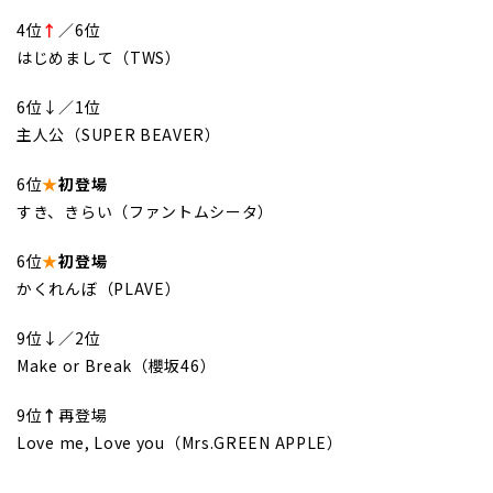
4位
↑
／6位
はじめまして（TWS）
6位↓／1位
主人公（SUPER BEAVER）
6位
★
初登場
すき、きらい（ファントムシータ）
6位
★
初登場
かくれんぼ（PLAVE）
9位↓／2位
Make or Break（櫻坂46）
9位
↑
再登場
Love me, Love you（Mrs.GREEN APPLE）