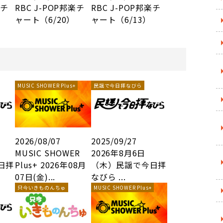
楽チ
RBC J-POP邦楽チ
RBC J-POP邦楽チ
ャート（6/20）
ャート（6/13）
MUSIC SHOWER Plus+
民謡で今日拝なびら
2026/08/07
2025/09/27
MUSIC SHOWER
2026年8月6日
日拝
Plus+ 2026年08月
（木）民謡で今日拝
07日(金)...
なびら ...
只今いきものんちゅ
MUSIC SHOWER Plus+