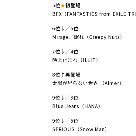
5位
★
初登場
BFX（FANTASTICS from EXILE T
6位↓／5位
Mirage／眠れ（Creepy Nuts）
7位↓／4位
時よ止まれ（ILLIT）
8位
↑
再登場
太陽が昇らない世界 （Aimer）
9位↓／3位
Blue Jeans（HANA）
9位↓／5位
SERIOUS（Snow Man）