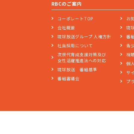
RBCのご案内
コーポレートTOP
お
会社概要
琉
琉球放送グループ 人権方針
番
社員採用について
青
次世代育成支援対策及び
視
女性活躍推進法への対応
個
琉球放送 番組基準
サ
番組審議会
プ