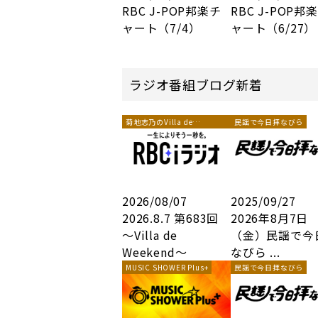
RBC J-POP邦楽チ
RBC J-POP邦
ャート（7/4）
ャート（6/27）
ラジオ番組ブログ新着
菊地志乃のVilla de
民謡で今日拝なびら
Weekend
2026/08/07
2025/09/27
2026.8.7 第683回
2026年8月7日
～Villa de
（金）民謡で今
Weekend～
なびら ...
MUSIC SHOWER Plus+
民謡で今日拝なびら