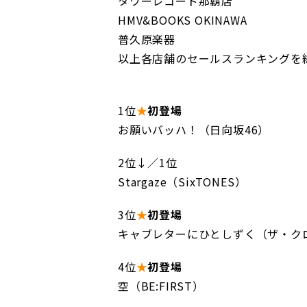
タワーレコード那覇店
HMV&BOOKS OKINAWA
普久原楽器
以上各店舗のセールスランキングを
1位
★
初登場
お願いバッハ！（日向坂46）
2位↓／1位
Stargaze（SixTONES）
3位
★
初登場
キャブレターにひとしずく（ザ・ク
4位
★
初登場
空（BE:FIRST）