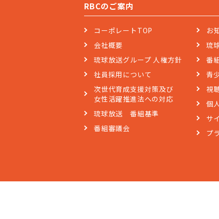
RBCのご案内
コーポレートTOP
お
会社概要
琉
琉球放送グループ 人権方針
番
社員採用について
青
次世代育成支援対策及び
視
女性活躍推進法への対応
個
琉球放送 番組基準
サ
番組審議会
プ