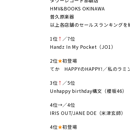
タワーレコード那覇店
HMV&BOOKS OKINAWA
普久原楽器
以上各店舗のセールスランキングを
1位
↑
／7位
Handz In My Pocket（JO1）
2位
★
初登場
てか HAPPYのHAPPY!／私のラ
3位
↑
／5位
Unhappy birthday構文（櫻坂46）
4位→／4位
IRIS OUT/JANE DOE（米津玄師）
4位
★
初登場