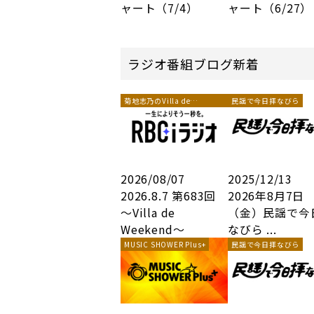
ャート（7/4）
ャート（6/27）
ラジオ番組ブログ新着
菊地志乃のVilla de
民謡で今日拝なびら
Weekend
2026/08/07
2025/12/13
2026.8.7 第683回
2026年8月7日
～Villa de
（金）民謡で今
Weekend～
なびら ...
MUSIC SHOWER Plus+
民謡で今日拝なびら