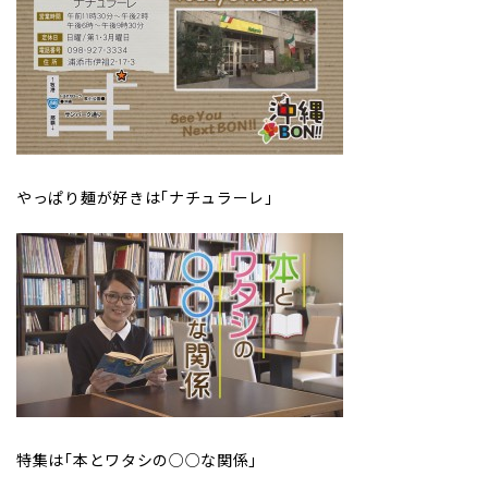
やっぱり麺が好きは｢ナチュラーレ｣
特集は｢本とワタシの○○な関係｣