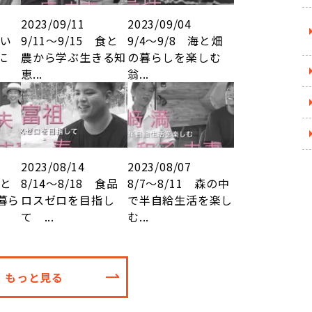
2023/09/11
2023/09/04
思い
9/11～9/15 食と
9/4～9/8 海と畑
形に
農から学ぶ生きる知
の暮らしを楽しむ
恵...
翁...
2023/08/14
2023/08/07
海と
8/14～8/18 食品
8/7～8/11 森の中
暮ら
ロスゼロを目指し
で半自給生活を楽し
て ...
む...
もっと見る