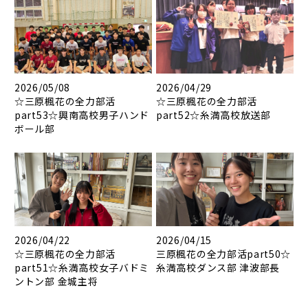
2026/05/08
2026/04/29
☆三原楓花の全力部活
☆三原楓花の全力部活
part53☆興南高校男子ハンド
part52☆糸満高校放送部
ボール部
2026/04/22
2026/04/15
☆三原楓花の全力部活
三原楓花の全力部活part50☆
part51☆糸満高校女子バドミ
糸満高校ダンス部 津波部長
ントン部 金城主将