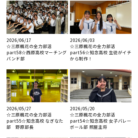
2026/06/17
2026/06/03
☆三原楓花の全力部活
☆三原楓花の全力部活
part58☆西原高校マーチング
part56☆知念高校 生徒がイチ
バンド部
から制作！
2026/05/27
2026/05/20
☆三原楓花の全力部活
☆三原楓花の全力部活
part55☆知念高校 なぎなた
part54☆知念高校 女子バレー
部 野原部長
ボール部 照屋主将