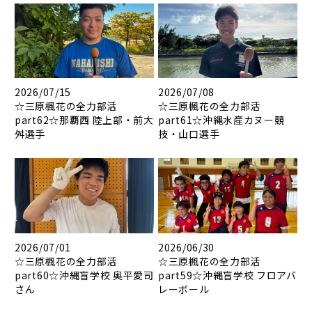
2026/07/15
2026/07/08
☆三原楓花の全力部活
☆三原楓花の全力部活
part62☆那覇西 陸上部・前大
part61☆沖縄水産カヌー競
舛選手
技・山口選手
2026/07/01
2026/06/30
☆三原楓花の全力部活
☆三原楓花の全力部活
part60☆沖縄盲学校 奥平愛司
part59☆沖縄盲学校 フロアバ
さん
レーボール