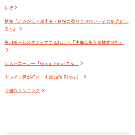
目次
特集「よみがえる島小麦～独特の香りと味わい・その魅力に迫
る～」
魅川憲一郎のオジャマするわよ～「沖縄森永乳業株式会社」
ゲストコーナー「Glean Pieceさん」
やっぱり麺が好き「すばcafe Rinkul」
今週のランキング