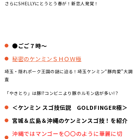
さらにSHELLYにとうとう春が！新恋人発覚！
●ごご７時～
秘密のケンミンＳＨＯＷ極
埼玉・隠れポーク王国の謎に迫る！埼玉ケンミン“豚肉愛”大調
査
「やきとり」は豚!?コンビニより豚ホルモン店が多い!？
＜ケンミン スゴ技伝説 GOLDFINGER極＞
宮城＆広島＆沖縄のケンミンスゴ技！を紹介
沖縄ではマンゴーを〇〇のように華麗に切