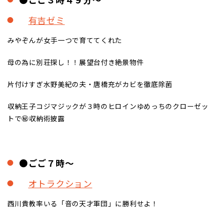
有吉ゼミ
みやぞんが女手一つで育ててくれた
母の為に別荘探し！！展望台付き絶景物件
片付けすぎ水野美紀の夫・唐橋充がカビを徹底除菌
収納王子コジマジックが３時のヒロインゆめっちのクローゼッ
トで㊙収納術披露
●ごご７時～
オトラクション
西川貴教率いる「音の天才軍団」に勝利せよ！