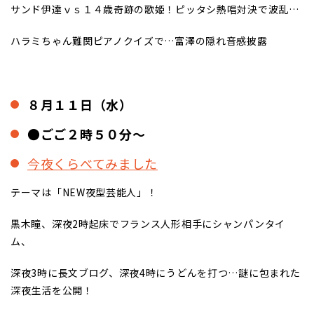
サンド伊達ｖｓ１４歳奇跡の歌姫！ピッタシ熱唱対決で波乱…
ハラミちゃん難関ピアノクイズで…富澤の隠れ音感披露
８月１１日（水）
●ごご２時５０分～
今夜くらべてみました
テーマは「NEW夜型芸能人」！
黒木瞳、深夜2時起床でフランス人形相手にシャンパンタイ
ム、
深夜3時に長文ブログ、深夜4時にうどんを打つ…謎に包まれた
深夜生活を公開！