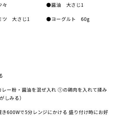
少々
●醤油 大さじ1
ミツ 大さじ1
●ヨーグルト 60g
る
カレー粉・醤油を混ぜ入れ ①の鶏肉を入れて揉み
味がしみる）
き600Wで5分レンジにかける 盛り付け時にお好