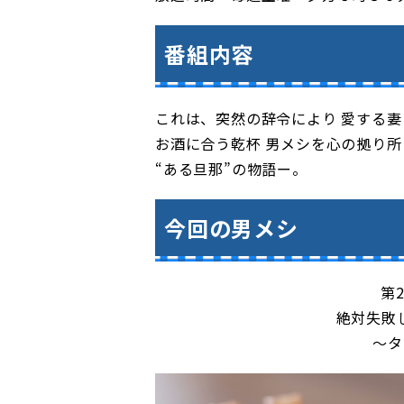
番組内容
これは、突然の辞令により 愛する妻
お酒に合う乾杯 男メシを心の拠り所
“ある旦那”の物語ー。
今回の男メシ
第
絶対失敗
～タ