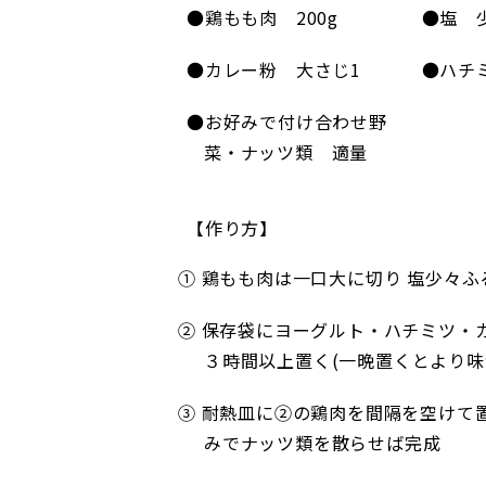
●鶏もも肉 200g
●塩 
●カレー粉 大さじ1
●ハチ
●お好みで付け合わせ野
菜・ナッツ類 適量
【作り方】
① 鶏もも肉は一口大に切り 塩少々ふ
② 保存袋にヨーグルト・ハチミツ・
３時間以上置く(一晩置くとより
③ 耐熱皿に②の鶏肉を間隔を空けて置
みでナッツ類を散らせば完成