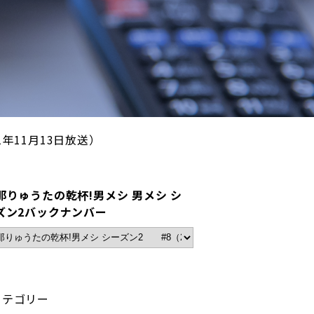
年11月13日放送）
那りゅうたの乾杯!男メシ 男メシ シ
ズン2バックナンバー
カテゴリー