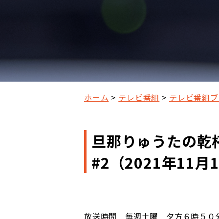
ホーム
テレビ番組
テレビ番組ブ
旦那りゅうたの乾
#2（2021年11
放送時間 毎週土曜 夕方６時５０