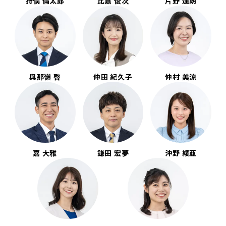
狩俣 倫太郎
比嘉 俊次
片野 達朗
與那嶺 啓
仲田 紀久子
仲村 美涼
嘉 大雅
鎌田 宏夢
沖野 綾亜