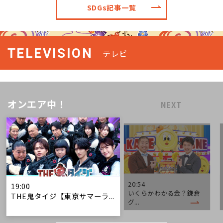
SDGs記事一覧
TELEVISION
テレビ
オンエア中！
NEXT
20:54
19:00
いくらかわかる金？鎌倉
THE鬼タイジ【東京サマーラ...
グ...