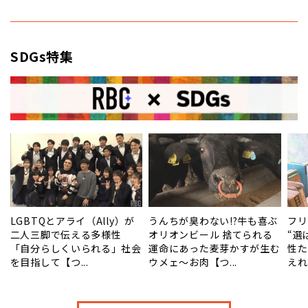
SDGs特集
笠
LGBTQとアライ（Ally）が
うんちが臭わない!?牛も喜ぶ
フリ
二人三脚で伝える多様性
オリオンビール 捨てられる
“選
タ
「自分らしくいられる」社会
運命にあった麦芽かすが生む
性た
を目指して【つ...
ウメェ～お肉【つ...
えれ