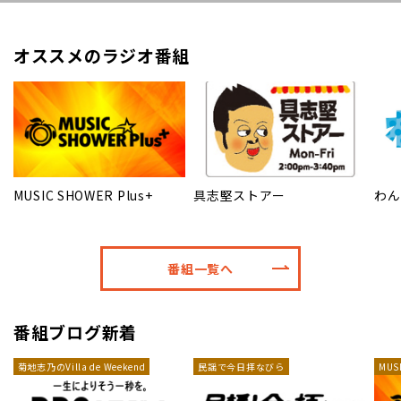
オススメのラジオ番組
MUSIC SHOWER Plus+
具志堅ストアー
わん
番組一覧へ
番組ブログ新着
菊地志乃のVilla de Weekend
民謡で今日拝なびら
MUS