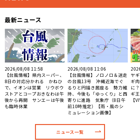
最新ニュース
2026/08/08 11:58
2026/08/08 11:06
202
ル
【台風情報】県内スーパー、
【台風情報】ノロノロ＆迷走
ヤギ
8日の対応分かれる かねひ
の台風13号 沖縄近海でぐ
ギ肉
で、イオンは営業 リウボウ
るりと円描き居座る 勢力維
に？
ストアとコープおきなわは午
持、今後も「ゆっくり」と西
ギ王
後から再開 サンエーは午後
寄りに進路 気象庁（8日午
【V
も臨時休業
前10時推定）【雨・風のシ
ミュレーション画像】
ニュース一覧