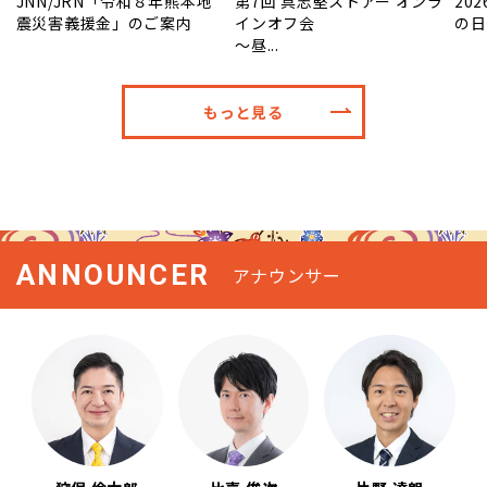
放
JNN/JRN「令和８年熊本地
第7回 具志堅ストアー オンラ
20
震災害義援金」のご案内
インオフ会
の日
～昼...
もっと見る
ANNOUNCER
アナウンサー