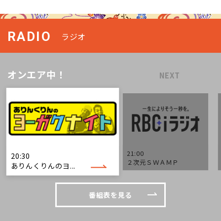
RADIO
ラジオ
オンエア中！
NEXT
21:00
20:30
２次元ＳＷＡＭＰ
ありんくりんのヨ...
番組表を見る